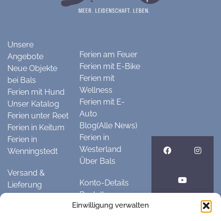
Unsere
Ferien am Feuer
Angebote
Ferien mit E-Bike
Neue Objekte
Ferien mit
bei Bals
Wellness
Ferien mit Hund
Ferien mit E-
Unser Katalog
Auto
Ferien unter Reet
Blog(Alle News)
Ferien in Keitum
Ferien in
Ferien in
Westerland
Wenningstedt
Über Bals
Versand &
Konto-Details
Lieferung
Bestellungen
Rückgabe &
Einwilligung verwalten
Passwort
Umtausch
vergessen
Zahlungsmethoden