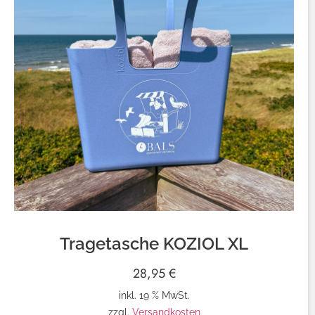
Tragetasche KOZIOL XL
28,95
€
inkl. 19 % MwSt.
zzgl.
Versandkosten